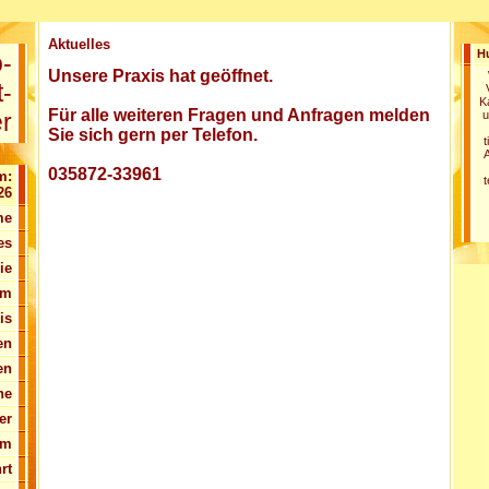
Aktuelles
H
o-
Unsere Praxis hat geöffnet.
t-
K
Für alle weiteren Fragen und Anfragen melden
r
u
Sie sich gern per Telefon.
t
A
035872-33961
m:
t
26
me
es
ie
am
is
en
en
ne
er
um
rt