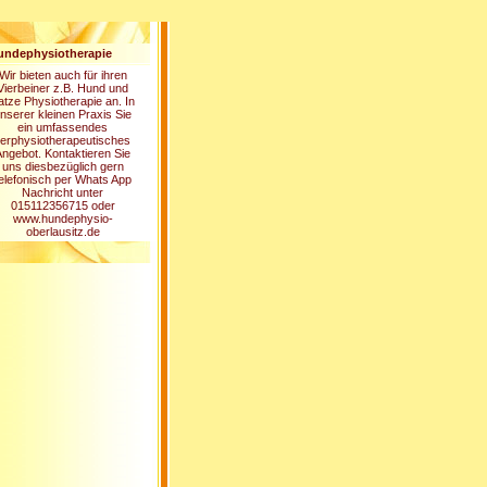
undephysiotherapie
Wir bieten auch für ihren
Vierbeiner z.B. Hund und
atze Physiotherapie an. In
nserer kleinen Praxis Sie
ein umfassendes
ierphysiotherapeutisches
ngebot. Kontaktieren Sie
uns diesbezüglich gern
elefonisch per Whats App
Nachricht unter
015112356715 oder
www.hundephysio-
oberlausitz.de