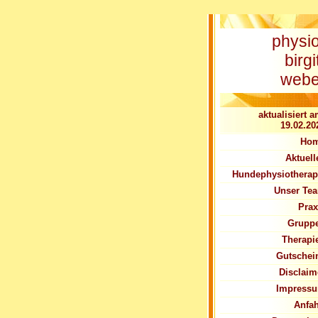
physi
birgi
webe
aktualisiert a
19.02.20
Ho
Aktuell
Hundephysiotherap
Unser Te
Prax
Grupp
Therapi
Gutschei
Disclaim
Impress
Anfah