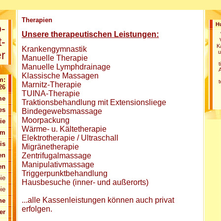
Therapien
H
o-
Unsere therapeutischen Leistungen:
t-
K
Krankengymnastik
r
u
Manuelle Therapie
t
Manuelle Lymphdrainage
A
Klassische Massagen
m:
t
Marnitz-Therapie
26
TUINA-Therapie
me
Traktionsbehandlung mit Extensionsliege
es
Bindegewebsmassage
Moorpackung
ie
Wärme- u. Kältetherapie
am
Elektrotherapie / Ultraschall
is
Migränetherapie
Zentrifugalmassage
en
Manipulativmassage
en
Triggerpunktbehandlung
ie
Hausbesuche (inner- und außerorts)
ie
...alle Kassenleistungen können auch privat
ne
erfolgen.
er