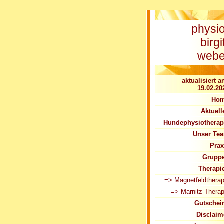
physi
birgi
webe
aktualisiert a
19.02.20
Ho
Aktuell
Hundephysiotherap
Unser Te
Prax
Grupp
Therapi
=> Magnetfeldtherap
=> Marnitz-Therap
Gutschei
Disclaim