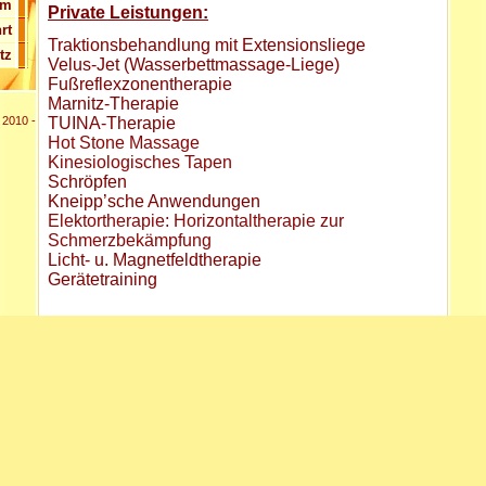
um
Private Leistungen:
rt
Traktionsbehandlung mit Extensionsliege
tz
Velus-Jet (Wasserbettmassage-Liege)
Fußreflexzonentherapie
Marnitz-Therapie
TUINA-Therapie
 2010 -
Hot Stone Massage
Kinesiologisches Tapen
Schröpfen
Kneipp’sche Anwendungen
Elektortherapie: Horizontaltherapie zur
Schmerzbekämpfung
Licht- u. Magnetfeldtherapie
Gerätetraining