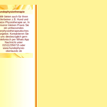
undephysiotherapie
Wir bieten auch für ihren
Vierbeiner z.B. Hund und
atze Physiotherapie an. In
nserer kleinen Praxis Sie
ein umfassendes
ierphysiotherapeutisches
ngebot. Kontaktieren Sie
uns diesbezüglich gern
elefonisch per Whats App
Nachricht unter
015112356715 oder
www.hundephysio-
oberlausitz.de